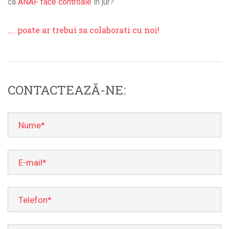
ca
ANAF face controale
in jur?
…. poate ar trebui sa colaborati cu noi!
CONTACTEAZĂ-NE: