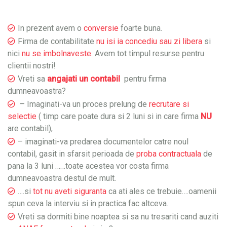
In prezent avem o
conversie
foarte buna.
Firma de contabilitate
nu isi ia concediu sau zi libera
si
nici
nu se imbolnaveste.
Avem tot timpul resurse pentru
clientii nostri!
Vreti sa
angajati un contabil
pentru firma
dumneavoastra?
– Imaginati-va un proces prelung de
recrutare si
selectie
( timp care poate dura si 2 luni si in care firma
NU
are contabil),
– imaginati-va predarea documentelor catre noul
contabil, gasit in sfarsit perioada de
proba contractuala
de
pana la 3 luni ……toate acestea vor costa firma
dumneavoastra destul de mult.
….si
tot nu aveti siguranta
ca ati ales ce trebuie….oamenii
spun ceva la interviu si in practica fac altceva.
Vreti sa dormiti bine noaptea si sa nu tresariti cand auziti